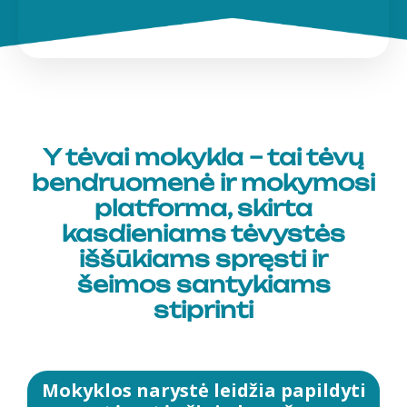
Y tėvai mokykla – tai tėvų
bendruomenė ir mokymosi
platforma, skirta
kasdieniams tėvystės
iššūkiams spręsti ir
šeimos santykiams
stiprinti
Mokyklos narystė leidžia papildyti