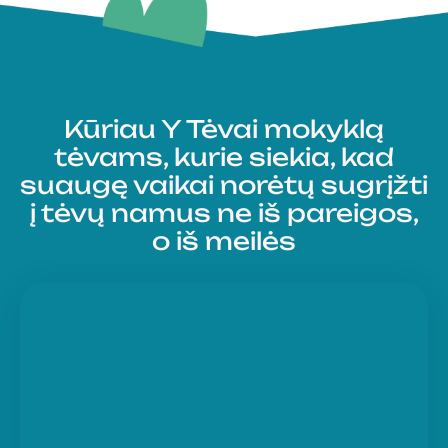
Kūriau Y Tėvai mokyklą
tėvams, kurie siekia, kad
suaugę vaikai norėtų sugrįžti
į tėvų namus
ne iš pareigos,
o iš meilės