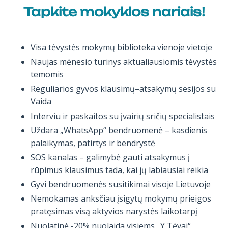
Tapkite mokyklos nariais!
Visa tėvystės mokymų biblioteka vienoje vietoje
Naujas mėnesio turinys aktualiausiomis tėvystės
temomis
Reguliarios gyvos klausimų–atsakymų sesijos su
Vaida
Interviu ir paskaitos su įvairių sričių specialistais
Uždara „WhatsApp“ bendruomenė – kasdienis
palaikymas, patirtys ir bendrystė
SOS kanalas – galimybė gauti atsakymus į
rūpimus klausimus tada, kai jų labiausiai reikia
Gyvi bendruomenės susitikimai visoje Lietuvoje
Nemokamas anksčiau įsigytų mokymų prieigos
pratęsimas visą aktyvios narystės laikotarpį
Nuolatinė -20% nuolaida visiems „Y Tėvai“