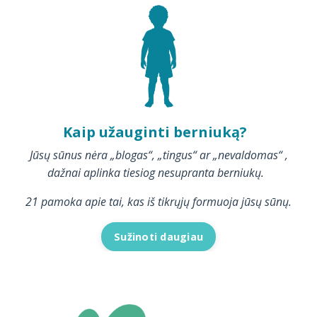
Kaip užauginti berniuką?
Jūsų sūnus nėra „blogas“, „tingus“ ar „nevaldomas“ ,
dažnai aplinka tiesiog nesupranta berniukų.
21 pamoka apie tai, kas iš tikrųjų formuoja jūsų sūnų.
Sužinoti daugiau