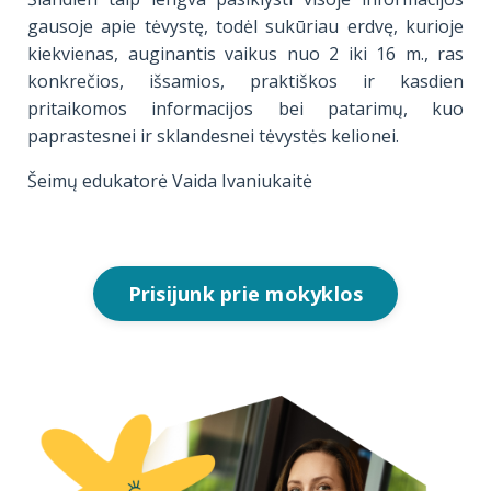
gausoje apie tėvystę, todėl sukūriau erdvę, kurioje
kiekvienas, auginantis vaikus nuo 2 iki 16 m., ras
konkrečios, išsamios, praktiškos ir kasdien
pritaikomos informacijos bei patarimų, kuo
paprastesnei ir sklandesnei tėvystės kelionei.
Šeimų edukatorė Vaida Ivaniukaitė
Prisijunk prie mokyklos