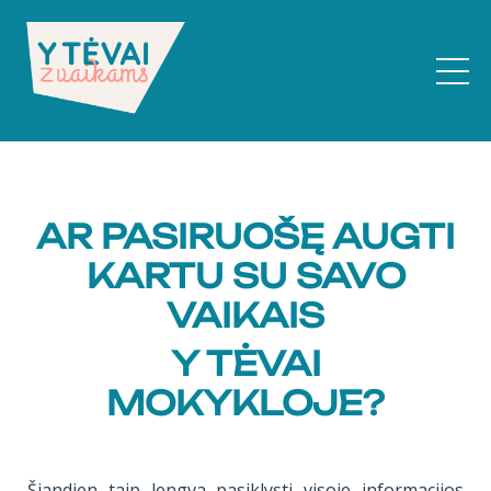
AR PASIRUOŠĘ AUGTI
KARTU SU SAVO
VAIKAIS
Y TĖVAI
MOKYKLOJE?
Šiandien taip lengva pasiklysti visoje informacijos